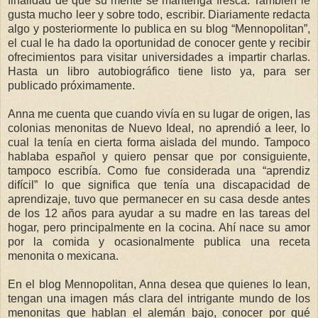
finalidad de que su mente se mantenga fresca. También le
gusta mucho leer y sobre todo, escribir. Diariamente redacta
algo y posteriormente lo publica en su blog “Mennopolitan”,
el cual le ha dado la oportunidad de conocer gente y recibir
ofrecimientos para visitar universidades a impartir charlas.
Hasta un libro autobiográfico tiene listo ya, para ser
publicado próximamente.
Anna me cuenta que cuando vivía en su lugar de origen, las
colonias menonitas de Nuevo Ideal, no aprendió a leer, lo
cual la tenía en cierta forma aislada del mundo. Tampoco
hablaba español y quiero pensar que por consiguiente,
tampoco escribía. Como fue considerada una “aprendiz
difícil” lo que significa que tenía una discapacidad de
aprendizaje, tuvo que permanecer en su casa desde antes
de los 12 años para ayudar a su madre en las tareas del
hogar, pero principalmente en la cocina. Ahí nace su amor
por la comida y ocasionalmente publica una receta
menonita o mexicana.
En el blog Mennopolitan, Anna desea que quienes lo lean,
tengan una imagen más clara del intrigante mundo de los
menonitas que hablan el alemán bajo, conocer por qué